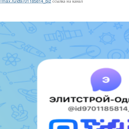
://max.ru/id9701185814_biz
ссылка на канал